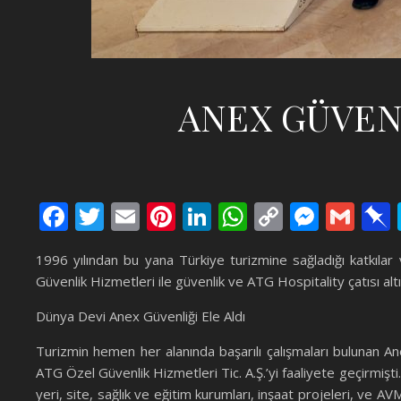
ANEX GÜVEN
Facebook
Twitter
Email
Pinterest
LinkedIn
WhatsApp
Copy
Messe
Gma
Link
1996 yılından bu yana Türkiye turizmine sağladığı katkılar
Güvenlik Hizmetleri ile güvenlik ve ATG Hospitality çatısı 
Dünya Devi Anex Güvenliği Ele Aldı
Turizmin hemen her alanında başarılı çalışmaları bulunan An
ATG Özel Güvenlik Hizmetleri Tic. A.Ş.’yi faaliyete geçirmişti
yeri, site, sağlık ve eğitim kurumları, inşaat projeleri, ve 