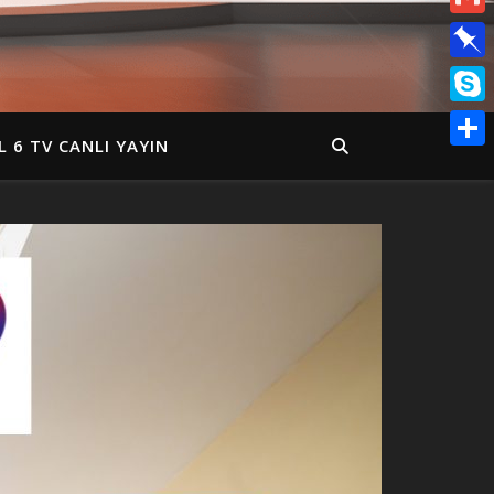
Gmail
Pinbo
Skyp
 6 TV CANLI YAYIN
Share