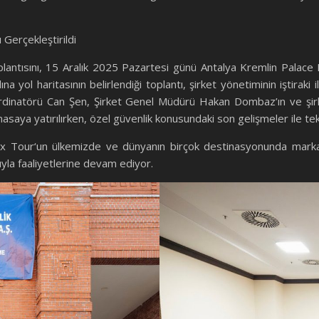
 Gerçekleştirildi
antısını, 15 Aralık 2025 Pazartesi günü Antalya Kremlin Palace Ho
a yol haritasının belirlendiği toplantı, şirket yönetiminin iştiraki 
dinatörü Can Şen, Şirket Genel Müdürü Hakan Dombaz’ın ve şirket
saya yatırılırken, özel güvenlik konusundaki son gelişmeler ile tekli
x Tour‘un ülkemizde ve dünyanın birçok destinasyonunda markalaş
yla faaliyetlerine devam ediyor.