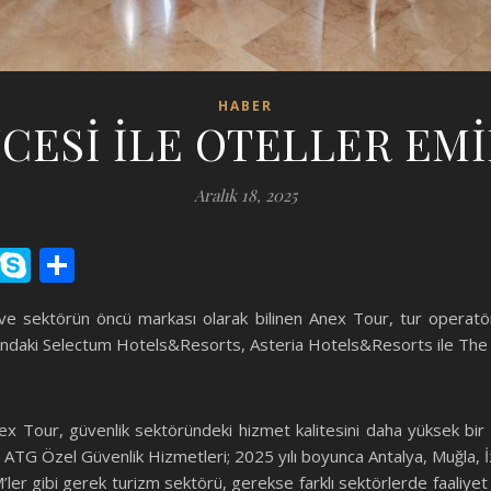
HABER
CESİ İLE OTELLER EM
Aralık 18, 2025
nger
il
Pinboard
Skype
Share
 ve sektörün öncü markası olarak bilinen Anex Tour, tur operatör
altındaki Selectum Hotels&Resorts, Asteria Hotels&Resorts ile The 
ex Tour, güvenlik sektöründeki hizmet kalitesini daha yüksek bir ç
. ATG Özel Güvenlik Hizmetleri; 2025 yılı boyunca Antalya, Muğla, İzm
AVM’ler gibi gerek turizm sektörü, gerekse farklı sektörlerde faaliye