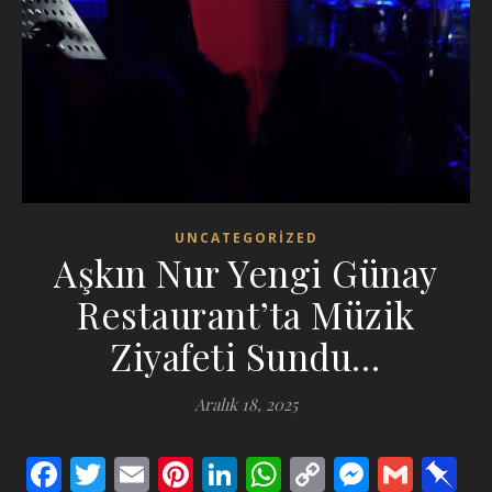
UNCATEGORIZED
Aşkın Nur Yengi Günay
Restaurant’ta Müzik
Ziyafeti Sundu…
Aralık 18, 2025
Facebook
Twitter
Email
Pinterest
LinkedIn
WhatsApp
Copy
Messen
Gmai
P