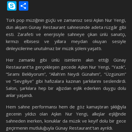
Link
Skype
Share
Türk pop müziğinin güçlü ve zamansız sesi Aşkın Nur Yengi,
dün akşam Günay Restaurant sahnesinde adeta rüzgâr gibi
esti. Zarafeti ve enerjisiyle sahneye çıkan ünlü sanatçı,
kırmızı elbisesi ve yıllara meydan okuyan sesiyle
dinleyicilerine unutulmaz bir müzik şöleni yaşattı.
Her zamanki gibi ünlü isimlerin akın ettiği Günay
Restaurant’ta gerçekleşen gecede Aşkın Nur Yengi, “Yazık”,
“Sıramı Bekliyorum”, “Allah’ım Neydi Günahım”, “Üzgünüm”
ve “Sevgiliye” gibi hafızalara kazınan şarkılarını seslendirdi.
Salon, şarkılara hep bir ağızdan eşlik ederken duygu dolu
anlar yaşandı.
Hem sahne performansı hem de göz kamaştıran şıklığıyla
gecenin yıldızı olan Aşkın Nur Yengi, alkışlar eşliğinde
sahneden inerken, konuklar da müzik ve keyif dolu bir gece
geçirmenin mutluluğuyla Günay Restaurant’tan ayrıldı.