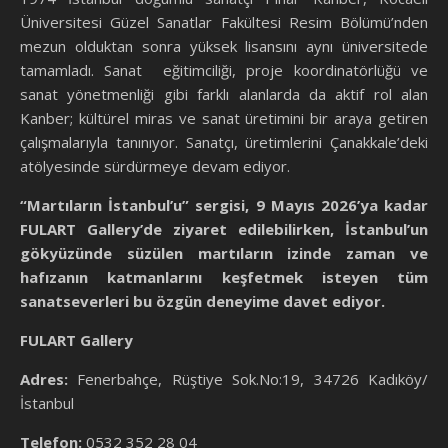
Üniversitesi Güzel Sanatlar Fakültesi Resim Bölümü’nden
mezun olduktan sonra yüksek lisansını aynı üniversitede
tamamladı. Sanat eğitimciliği, proje koordinatörlüğü ve
sanat yönetmenliği gibi farklı alanlarda da aktif rol alan
Kanber; kültürel miras ve sanat üretimini bir araya getiren
çalışmalarıyla tanınıyor. Sanatçı, üretimlerini Çanakkale’deki
atölyesinde sürdürmeye devam ediyor.
“Martıların İstanbul’u” sergisi, 9 Mayıs 2026’ya kadar
FULART Gallery’de ziyaret edilebilirken, İstanbul’un
gökyüzünde süzülen martıların izinde zaman ve
hafızanın katmanlarını keşfetmek isteyen tüm
sanatseverleri bu özgün deneyime davet ediyor.
FULART Gallery
Adres:
Fenerbahçe, Rüştiye Sok.No:19, 34726 Kadıköy/
İstanbul
Telefon:
0532 352 28 04