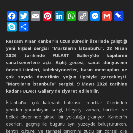
Facebook
Twitter
Email
Pinterest
LinkedIn
WhatsApp
Copy
Messen
Gmai
P
Link
Skype
Share
Ressam Pınar Kanber’in uzun süredir üzerinde çalıştığı
yeni kişisel sergisi “Martıların İstanbul’u”, 28 Nisan
2026 tarihinde FULART Gallery’de kapılarını
sanatseverlere açtı. Açılış gecesi; sanat dünyasının
önemli isimleri, koleksiyonerler, basın mensupları ve
çok sayıda davetlinin yoğun ilgisiyle gerçekleşti.
“Martıların İstanbul’u” sergisi, 9 Mayıs 2026 tarihine
kadar FULART Gallery’de ziyaret edilebilir.
İstanbul’un çok katmanlı hafızasını martılar üzerinden
yeniden yorumlayan sergi, izleyiciyi zaman, hareket ve
bellek ekseninde şiirsel bir yolculuğa çıkarıyor. Kanber’in
eserleri, geçmiş ile bugünü aynı yüzeyde buluştururken,
kentin kültürel ve tarihsel birikimini güçlü bir görsel dile