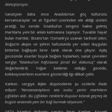
dönüştürüyor.
Sanatçının daha önce Anadolu’nun göç kültürünü
kervansaraylar ve at figürleri üzerinden ele aldığı üretim
pratiği, bu seride İstanbul’un simgesi haline gelmiş
martılarla yeni bir anlatı katmanına taşınıyor. Tuvalde hayat
bulan martılar; Bizans’tan Osmanlı’ya uzanan tarihsel izleri,
Boğaz’ın akışını ve şehrin hafızasında yer eden duyguları
birbirine bağlayan birer tanık olarak öne çıkıyor. Açılış
gecesinde eserler büyük beğeni toplarken, sanat çevreleri
sergiyi
“İstanbul’un hafızasına şiirsel bir dokunuş”
olarak
değerlendirdi. Yoğun katılımın olduğu gecede,
koleksiyonerlerin eserlere gösterdiği ilgi dikkat çekti.
Kanber, sergiye ilişkin düşüncelerini şu sözlerle ifade
ediyor:
“Kervansarayların sesi sustu; yerini martıların
çığlıkları aldı. Bu çığlıkları renklerle duyulur kılarak geçmiş ile
bugün arasında yeni bir bağ kurmak istiyorum.”
1974 İstanbul doğumlu sanatçı Pınar Kanber, Kocaeli