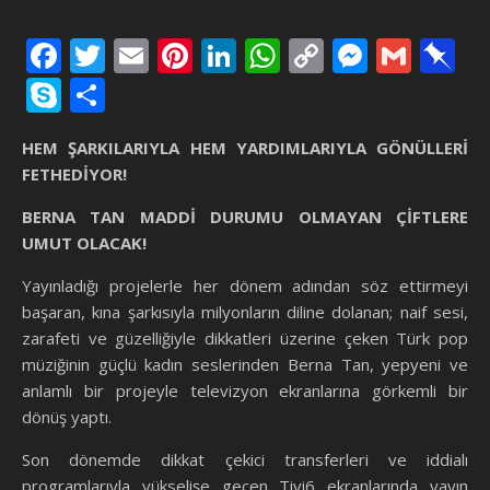
Facebook
Twitter
Email
Pinterest
LinkedIn
WhatsApp
Copy
Messen
Gmai
P
Link
Skype
Share
HEM ŞARKILARIYLA HEM YARDIMLARIYLA GÖNÜLLERİ
FETHEDİYOR!
BERNA TAN MADDİ DURUMU OLMAYAN ÇİFTLERE
UMUT OLACAK!
Yayınladığı projelerle her dönem adından söz ettirmeyi
başaran, kına şarkısıyla milyonların diline dolanan; naif sesi,
zarafeti ve güzelliğiyle dikkatleri üzerine çeken Türk pop
müziğinin güçlü kadın seslerinden Berna Tan, yepyeni ve
anlamlı bir projeyle televizyon ekranlarına görkemli bir
dönüş yaptı.
Son dönemde dikkat çekici transferleri ve iddialı
programlarıyla yükselişe geçen Tivi6 ekranlarında yayın