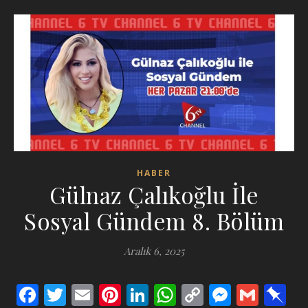
HABER
Gülnaz Çalıkoğlu İle
Sosyal Gündem 8. Bölüm
Aralık 6, 2025
Facebook
Twitter
Email
Pinterest
LinkedIn
WhatsApp
Copy
Messen
Gmai
P