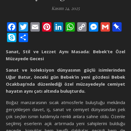
Kasım 24, 2025
Facebook
Twitter
Email
Pinterest
LinkedIn
WhatsApp
Copy
Messen
Gmai
P
Link
Skype
Share
Sanat, Stil ve Lezzet Aynı Masada: Bebek’te Özel
Müzayede Gecesi
Sanat ve koleksiyon dünyasının güçlü isimlerinden
Uğur Batur, önceki gün Bebek’in yeni gözdesi Bebek
Ocakbaşı’nda düzenlediği özel müzayedeyle cemiyet
hayatın aynı çatı altında buluşturdu.
Boğaz manzarasının sıcak atmosferle buluştuğu mekânda
gerçekleşen davet, iş, sanat ve cemiyet dünyasından pek
çok seçkin ismin katılımıyla renkli anlara sahne oldu. Özenle
seçilmiş eserlerin açık artırmada yeni sahiplerini bulduğu
gecede, konuklar hem keyifli dakikalar geçirdi hem de