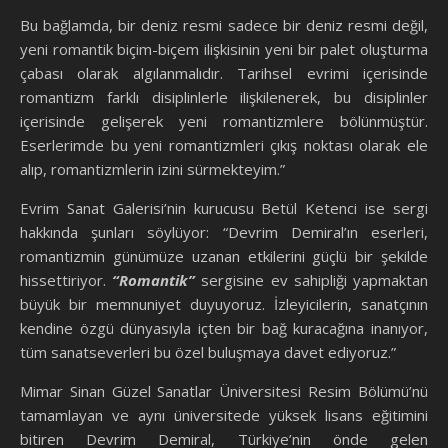
Bu bağlamda, bir deniz resmi sadece bir deniz resmi değil,
yeni romantik biçim-biçem ilişkisinin yeni bir palet oluşturma
çabası olarak algılanmalıdır. Tarihsel evrimi içerisinde
romantizm farklı disiplinlerle ilişkilenerek, bu disiplinler
içerisinde gelişerek yeni romantizmlere bölünmüştür.
Eserlerimde bu yeni romantizmleri çıkış noktası olarak ele
alıp, romantizmlerin izini sürmekteyim.”
Evrim Sanat Galerisi’nin kurucusu Betül Ketenci ise sergi
hakkında şunları söylüyor: “Devrim Demiral’ın eserleri,
romantizmin günümüze uzanan etkilerini güçlü bir şekilde
hissettiriyor.
“Romantik”
sergisine ev sahipliği yapmaktan
büyük bir memnuniyet duyuyoruz. İzleyicilerin, sanatçının
kendine özgü dünyasıyla içten bir bağ kuracağına inanıyor,
tüm sanatseverleri bu özel buluşmaya davet ediyoruz.”
Mimar Sinan Güzel Sanatlar Üniversitesi Resim Bölümü’nü
tamamlayan ve aynı üniversitede yüksek lisans eğitimini
bitiren Devrim Demiral, Türkiye’nin önde gelen