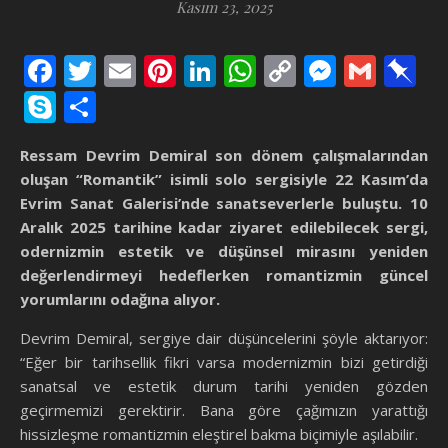
Kasım 23, 2025
Facebook
Twitter
Email
Pinterest
LinkedIn
WhatsApp
Copy
Messen
Gmai
P
Link
Skype
Share
Ressam Devrim Demiral son dönem çalışmalarından
oluşan “Romantik” isimli solo sergisiyle 22 Kasım’da
Evrim Sanat Galerisi’nde sanatseverlerle buluştu. 10
Aralık 2025 tarihine kadar ziyaret edilebilecek sergi,
odernizmin estetik ve düşünsel mirasını yeniden
değerlendirmeyi hedeflerken romantizmin güncel
yorumlarını odağına alıyor.
Devrim Demiral, sergiye dair düşüncelerini şöyle aktarıyor:
“Eğer bir tarihsellik fikri varsa modernizmin bizi getirdiği
sanatsal ve estetik durum tarihi yeniden gözden
geçirmemizi gerektirir. Bana göre çağımızın yarattığı
hissizleşme romantizmin eleştirel bakma biçimiyle aşılabilir.